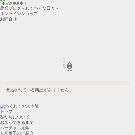
↓不定期更新中！
農業ブログ～わくわくな日々～
オンラインショップ
お問合せ
商品一覧
Item lists
出品されている商品がありません。
トップ
私たちに
ついて
お米が
できるまで
バーチャル見学
玄米菓子の
ご紹介