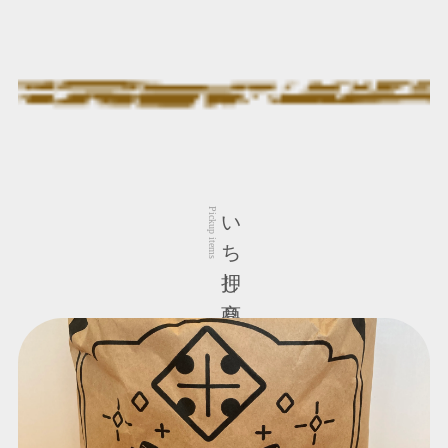
いち押し商品
Pickup items